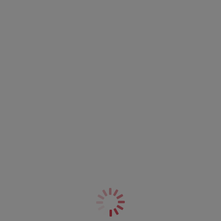
Weitere Farben erhältlich
Charley
Charley
Plunge-BH
Bralette
Jet
Black
69,95 €
74,95 €
Weitere Farben erhältlich
Charley
Sachi
Stretch Plunge-BH
Plunge-BH
Black
Black
64,95 €
64,95 €