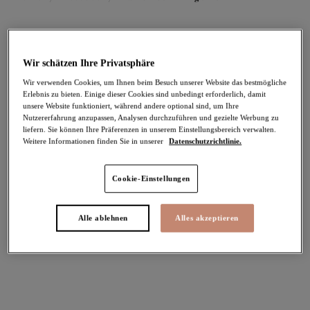
FILTER
Wir schätzen Ihre Privatsphäre
Die Ergebnisse werden bei der Auswahl automatisch aktualisiert.
Wir verwenden Cookies, um Ihnen beim Besuch unserer Website das bestmögliche
Erlebnis zu bieten. Einige dieser Cookies sind unbedingt erforderlich, damit
Filter hinzufügen
unsere Website funktioniert, während andere optional sind, um Ihre
Nutzererfahrung anzupassen, Analysen durchzuführen und gezielte Werbung zu
liefern. Sie können Ihre Präferenzen in unserem Einstellungsbereich verwalten.
Sortieren nach
Anzahl der Produkte pro Sei
73
Artikel gefunden
Weitere Informationen finden Sie in unserer
Datenschutzrichtlinie.
Cookie-Einstellungen
Priya
Priya
Alle ablehnen
Alles akzeptieren
Babydoll
Plunge-BH
Black
Black
80,95 €
78,95 €