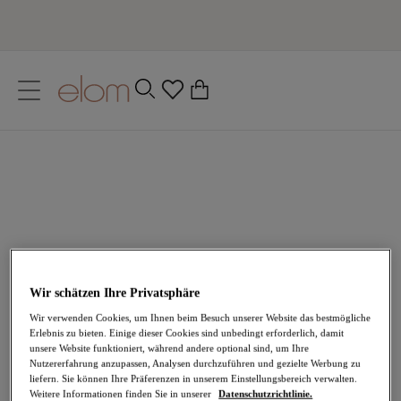
text.skipToContent
text.skipToNavigation
Schließen
0
Ihr Land
Dessous in Übergrößen
Sprache
Dank der professionellen Verarbeitung wirst du noch
mehr Selbstbewusstsein ausstrahlen. Entdecke Elomis
umwerfende Dessous für kurvige Frauen. Unsere
Linien sind inspiriert von bezaubernden Mustern,
luxuriöser Spitze und alltäglichen Dingen, auf die du
Wir schätzen Ihre Privatsphäre
dich verlassen kannst und die es dir ermöglichen, jeden
Wir verwenden Cookies, um Ihnen beim Besuch unserer Website das bestmögliche
Erlebnis zu bieten. Einige dieser Cookies sind unbedingt erforderlich, damit
Tag zu genießen.
unsere Website funktioniert, während andere optional sind, um Ihre
Nutzererfahrung anzupassen, Analysen durchzuführen und gezielte Werbung zu
BHs
Slips
Korsagen & Babydolls
liefern. Sie können Ihre Präferenzen in unserem Einstellungsbereich verwalten.
Weitere Informationen finden Sie in unserer
Datenschutzrichtlinie.