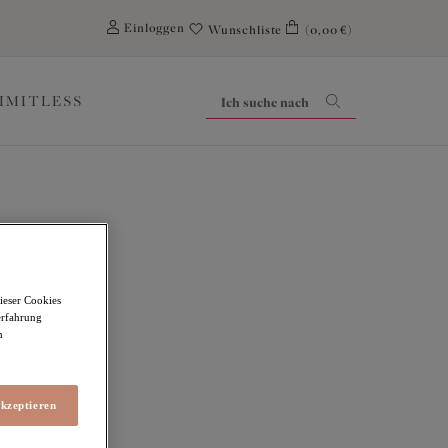
0
Einloggen
Wunschliste
(0,00 €)
LIMITLESS
ieser Cookies
erfahrung
rustband
m
akzeptieren