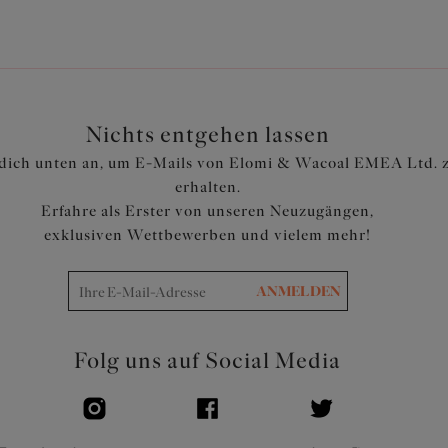
sorgt und gleichzeitig einen 
Kleiner Ausschnitt vorne für e
Doppellagiges Rückenband mit
Abschluss mit minimalem Einr
Breiter Rücken für einen glat
Nichts entgehen lassen
Gummiband am Ausschnitt ist d
dich unten an, um E-Mails von Elomi & Wacoal EMEA Ltd. 
Eine niedliche Schleife ziert 
erhalten.
Artikelnummer: EL302505BLK
Erfahre als Erster von unseren Neuzugängen,
exklusiven Wettbewerben und vielem mehr!
ANMELDEN
Folg uns auf Social Media