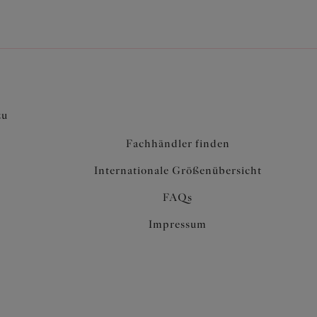
verführerischen Look bietet
in leichteres Gefühl
 verdecktem Gummizug für einen glatten, sanften
ollen
ten Rücken
iskret und sorgt für eine gute Passform
zu
den Mittelsteg
Fachhändler finden
Internationale Größenübersicht
FAQs
Impressum