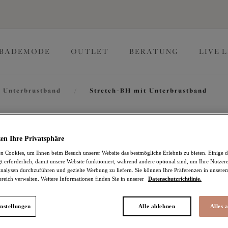
BADEMODE
OUTLET
BERATUNG
LIVE 
 Unterbrustband
/
Stretch-BH mit Unterbrustband
Zarla
en Ihre Privatsphäre
 Cookies, um Ihnen beim Besuch unserer Website das bestmögliche Erlebnis zu bieten. Einige d
t erforderlich, damit unsere Website funktioniert, während andere optional sind, um Ihre Nutzer
Stretch-BH mit Unterb
nalysen durchzuführen und gezielte Werbung zu liefern. Sie können Ihre Präferenzen in unsere
ereich verwalten. Weitere Informationen finden Sie in unserer
Datenschutzrichtlinie.
Black
69,95 €
nstellungen
Alle ablehnen
Alles 