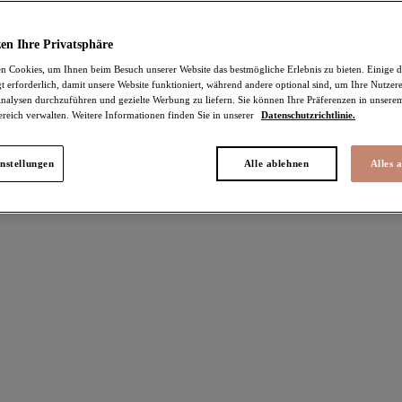
en Ihre Privatsphäre
 Cookies, um Ihnen beim Besuch unserer Website das bestmögliche Erlebnis zu bieten. Einige d
t erforderlich, damit unsere Website funktioniert, während andere optional sind, um Ihre Nutzer
nalysen durchzuführen und gezielte Werbung zu liefern. Sie können Ihre Präferenzen in unsere
ereich verwalten. Weitere Informationen finden Sie in unserer
Datenschutzrichtlinie.
nstellungen
Alle ablehnen
Alles 
Bademode