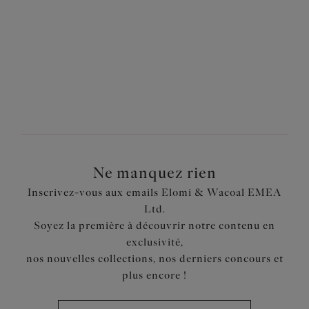
Plusieurs coloris disponibles
Plusieurs coloris disponibles
Retour
2
sur
3
Suivant
Ne manquez rien
Inscrivez-vous aux emails Elomi & Wacoal EMEA
Ltd.
Soyez la première à découvrir notre contenu en
exclusivité,
nos nouvelles collections, nos derniers concours et
plus encore !