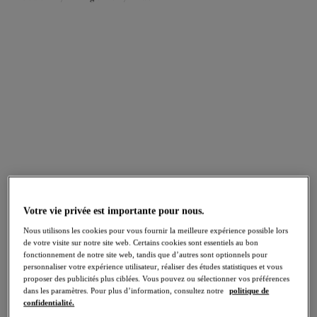
FILTRES
Les résultats seront automatiquement actualisés lors de la sélection.
Ajouter un filtre
Trier par
Nombre de produits par pag
82
articles trouvés
Votre vie privée est importante pour nous.
Lucie
Kendra
Nous utilisons les cookies pour vous fournir la meilleure expérience possible lors
de votre visite sur notre site web. Certains cookies sont essentiels au bon
Slip jambe échancrée
Slip Entier
fonctionnement de notre site web, tandis que d’autres sont optionnels pour
Pale Blush
Black
personnaliser votre expérience utilisateur, réaliser des études statistiques et vous
proposer des publicités plus ciblées. Vous pouvez ou sélectionner vos préférences
dans les paramètres. Pour plus d’information, consultez notre
politique de
confidentialité.