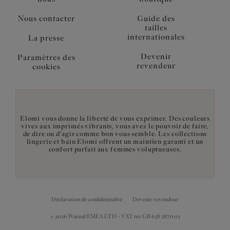
Nous contacter
Guide des
tailles
internationales
La presse
Devenir
Paramètres des
revendeur
cookies
Elomi vous donne la liberté de vous exprimer. Des couleurs
vives aux imprimés vibrants, vous avez le pouvoir de faire,
de dire ou d’agir comme bon vous semble. Les collections
lingerie et bain Elomi offrent un maintien garanti et un
confort parfait aux femmes voluptueuses.
Déclaration de confidentialité
Devenir revendeur
© 2026 Wacoal EMEA LTD - VAT no: GB 638 2876 02