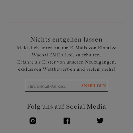
versehen, die für eine geschmeidige, abgerundete
Brustform ohne Durchscheinen sorgen
Die obere Rückwand ist mit einem Powernet
ausgekleidet, um die Cups zu halten
Cut-Out Detail am Mittelsteg mit Zierbändern
Leicht ausgestellter Schnitt
Nichts entgehen lassen
Aus leichtem Stoff geschnitten für perfekten Faltenwurf
Meld dich unten an, um E-Mails von Elomi &
Verstellbare Träger
Wacoal EMEA Ltd. zu erhalten.
Artikelnummer: ES802361BLK
Erfahre als Erster von unseren Neuzugängen,
exklusiven Wettbewerben und vielem mehr!
ANMELDEN
Folg uns auf Social Media