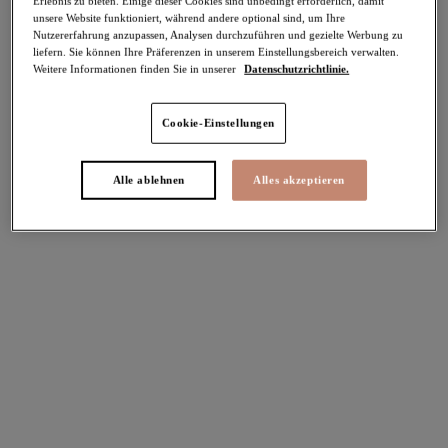
Erlebnis zu bieten. Einige dieser Cookies sind unbedingt erforderlich, damit
unsere Website funktioniert, während andere optional sind, um Ihre
-40%
Nutzererfahrung anzupassen, Analysen durchzuführen und gezielte Werbung zu
Teilen
liefern. Sie können Ihre Präferenzen in unserem Einstellungsbereich verwalten.
Weitere Informationen finden Sie in unserer
Datenschutzrichtlinie.
Cookie-Einstellungen
Select Sizing
intern. größen
Alle ablehnen
Alles akzeptieren
EU
UK
Größe auswählen
Körbchengröße auswählen
Lagerbestand
Bitte Größe auswählen
IN DEN WARENKORB