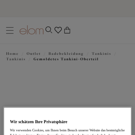
text.skipToContent
text.skipToNavigation
Schließen
0
Ihr Land
Home
/
Outlet
/
Badebekleidung
/
Tankinis
/
Sprache
Tankinis
/
Gemoldetes Tankini-Oberteil
Wir schätzen Ihre Privatsphäre
50,97 €
war 84,95 €
Wir verwenden Cookies, um Ihnen beim Besuch unserer Website das bestmögliche