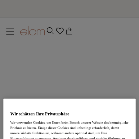
text.skipToContent
text.skipToNavigation
Schließen
0
Ihr Land
Babydolls in Übergrößen
Sprache
Elomis Babydolls ziehen aus den richtigen Gründen die
Aufmerksamkeit auf sich. Sie sind mit dramatischen
Zierbändern und transparenten Stoffen versehen, die
für einen luxuriösen Look über den Körper ziehen.
Alle Dessous anzeigen
Korsagen
BHs
Wir schätzen Ihre Privatsphäre
Slips
Wir verwenden Cookies, um Ihnen beim Besuch unserer Website das bestmögliche
Erlebnis zu bieten. Einige dieser Cookies sind unbedingt erforderlich, damit
unsere Website funktioniert, während andere optional sind, um Ihre
Home
/
Dessous
/
Korsagen & Babydolls
/
Nutzererfahrung anzupassen, Analysen durchzuführen und gezielte Werbung zu