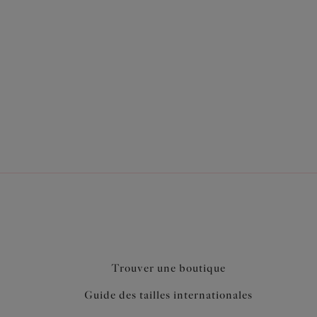
sé pour un ventre estompé
r plus de maintien au niveau du ventre
ch contenant de l’élasthanne LYCRA® XTRA LIFE™
Trouver une boutique
Guide des tailles internationales