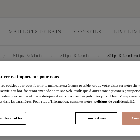
MAILLOTS DE BAIN
CONSEILS
LIVE LIM
/
Slips Bikinis
/
Slips Bikinis
/
Slip Bikini ta
Plain Sa
privée est importante pour nous.
 les cookies pour vous fournir la meilleure expérience possible lors de votre visite sur notre site 
essentiels au bon fonctionnement de notre site web, tandis que d’autres sont optionnels pour perso
lisateur, réaliser des études statistiques et vous proposer des publicités plus ciblées. Vous pouvez
Slip Bikini taille haute
es dans les paramètres. Pour plus d’information, consultez notre
politique de confidentialité.
Black
s des cookies
Tout refuser
Autor