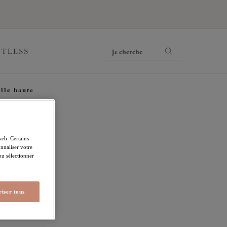
ITLESS
ille haute
iling
web. Certains
nnaliser votre
 ou sélectionner
iser tous