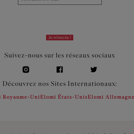
Je m'inscris !
Suivez-nous sur les réseaux sociaux
Découvrez nos Sites Internationaux:
i Royaume-Uni
Elomi États-Unis
Elomi Allemagn