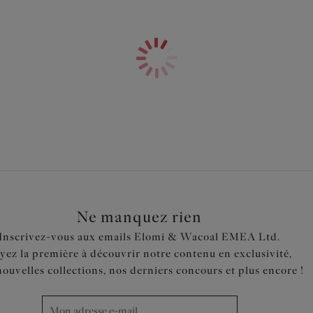
Caractéristiques
Slip couvrant avec avant plis
Panneau en tissu Powernet pou
Devant et dos en tissu stret
Entièrement doublé
Code produit : ES7286BLK
Ne manquez rien
Inscrivez-vous aux emails Elomi & Wacoal EMEA Ltd.
yez la première à découvrir notre contenu en exclusivité,
nouvelles collections, nos derniers concours et plus encore !