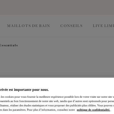
MAILLOTS DE BAIN
CONSEILS
LIVE LIM
Essentials
es trouvés
h
Aerith
privée est importante pour nous.
n-gorge Plunge
Slip
Rose
 les cookies pour vous fournir la meilleure expérience possible lors de votre visite sur notre site 
essentiels au bon fonctionnement de notre site web, tandis que d’autres sont optionnels pour perso
lisateur, réaliser des études statistiques et vous proposer des publicités plus ciblées. Vous pouvez
es dans les paramètres. Pour plus d’information, consultez notre
politique de confidentialité.