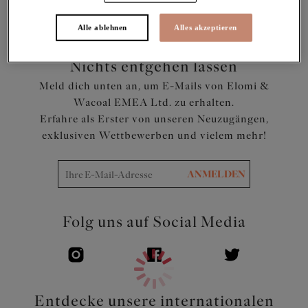
Alle ablehnen
Alles akzeptieren
Nichts entgehen lassen
Meld dich unten an, um E-Mails von Elomi &
Wacoal EMEA Ltd. zu erhalten.
Erfahre als Erster von unseren Neuzugängen,
exklusiven Wettbewerben und vielem mehr!
ANMELDEN
Folg uns auf Social Media
Entdecke unsere internationalen