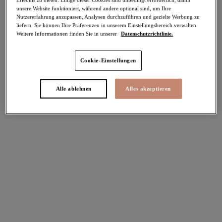
unsere Website funktioniert, während andere optional sind, um Ihre
-30%
Nutzererfahrung anzupassen, Analysen durchzuführen und gezielte Werbung zu
Teilen
liefern. Sie können Ihre Präferenzen in unserem Einstellungsbereich verwalten.
Weitere Informationen finden Sie in unserer
Datenschutzrichtlinie.
Cookie-Einstellungen
Select Sizing
intern. größen
Alle ablehnen
Alles akzeptieren
EU
UK
Größe auswählen
Körbchengröße auswählen
Lagerbestand
Bitte Größe auswählen
IN DEN WARENKORB