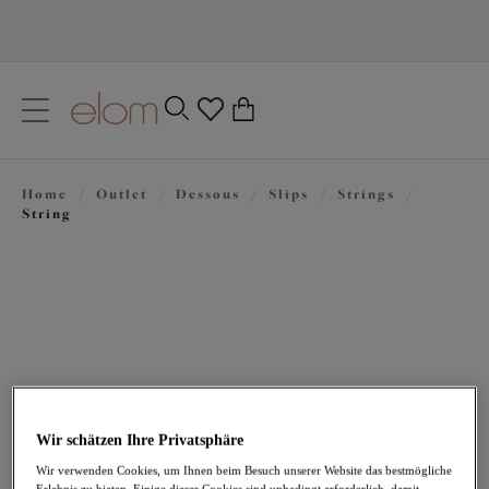
text.skipToContent
text.skipToNavigation
Schließen
0
Ihr Land
Home
/
Outlet
/
Dessous
/
Slips
/
Strings
/
Sprache
String
Wir schätzen Ihre Privatsphäre
23,06 €
war 32,95 €
Wir verwenden Cookies, um Ihnen beim Besuch unserer Website das bestmögliche
Erlebnis zu bieten. Einige dieser Cookies sind unbedingt erforderlich, damit