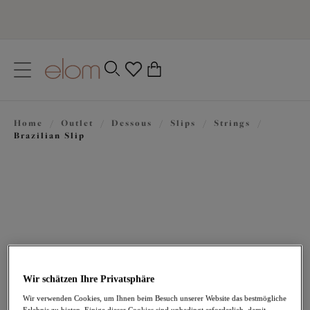
text.skipToContent
text.skipToNavigation
Schließen
0
Ihr Land
Home
/
Outlet
/
Dessous
/
Slips
/
Strings
/
Sprache
Brazilian Slip
Wir schätzen Ihre Privatsphäre
26,56 €
war 37,95 €
Wir verwenden Cookies, um Ihnen beim Besuch unserer Website das bestmögliche
Erlebnis zu bieten. Einige dieser Cookies sind unbedingt erforderlich, damit