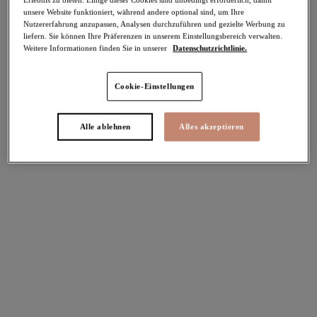
unsere Website funktioniert, während andere optional sind, um Ihre
-30%
Nutzererfahrung anzupassen, Analysen durchzuführen und gezielte Werbung zu
Teilen
liefern. Sie können Ihre Präferenzen in unserem Einstellungsbereich verwalten.
Weitere Informationen finden Sie in unserer
Datenschutzrichtlinie.
Cookie-Einstellungen
Select Sizing
intern. größen
Alle ablehnen
Alles akzeptieren
EU
UK
Größe auswählen
Körbchengröße auswählen
Lagerbestand
Bitte Größe auswählen
IN DEN WARENKORB