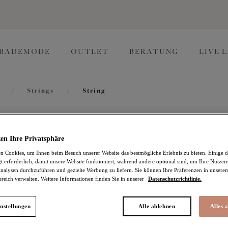
BADEMODE
OUTLET
BERATUNG
LIVE 
/
Strings
/
String
Brianna
en Ihre Privatsphäre
 Cookies, um Ihnen beim Besuch unserer Website das bestmögliche Erlebnis zu bieten. Einige d
t erforderlich, damit unsere Website funktioniert, während andere optional sind, um Ihre Nutzer
String
nalysen durchzuführen und gezielte Werbung zu liefern. Sie können Ihre Präferenzen in unsere
ereich verwalten. Weitere Informationen finden Sie in unserer
Datenschutzrichtlinie.
Rainforest
18,57 €
war 30,95 €
nstellungen
Alle ablehnen
Alles 