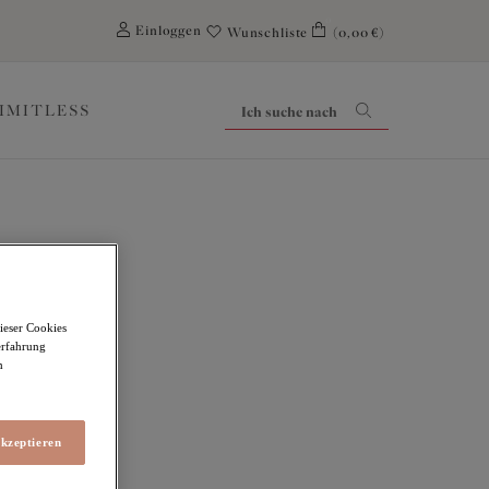
0
Einloggen
Wunschliste
(0,00 €)
LIMITLESS
ieser Cookies
erfahrung
m
akzeptieren