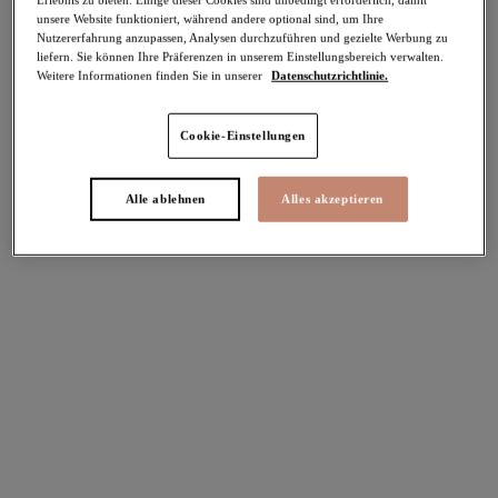
unsere Website funktioniert, während andere optional sind, um Ihre
-30%
Nutzererfahrung anzupassen, Analysen durchzuführen und gezielte Werbung zu
Teilen
liefern. Sie können Ihre Präferenzen in unserem Einstellungsbereich verwalten.
Weitere Informationen finden Sie in unserer
Datenschutzrichtlinie.
Cookie-Einstellungen
Select Sizing
intern. größen
Alle ablehnen
Alles akzeptieren
EU
UK
Größe auswählen
Körbchengröße auswählen
Lagerbestand
Bitte Größe auswählen
IN DEN WARENKORB