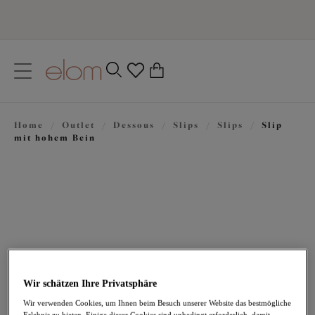
text.skipToContent
text.skipToNavigation
Schließen
0
Ihr Land
Home
/
Outlet
/
Dessous
/
Slips
/
Slips
/
Slip
Sprache
mit hohem Bein
Wir schätzen Ihre Privatsphäre
27,96 €
war 39,95 €
Wir verwenden Cookies, um Ihnen beim Besuch unserer Website das bestmögliche
Erlebnis zu bieten. Einige dieser Cookies sind unbedingt erforderlich, damit