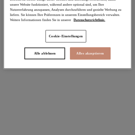
-30%
unsere Website funktioniert, während andere optional sind, um Ihre
Teilen
Nutzererfahrung anzupassen, Analysen durchzuführen und gezielte Werbung zu
liefern. Sie können Ihre Präferenzen in unserem Einstellungsbereich verwalten.
Weitere Informationen finden Sie in unserer
Datenschutzrichtlinie.
Cookie-Einstellungen
Select Sizing
intern. größen
EU
UK
Alle ablehnen
Alles akzeptieren
Größe auswählen
Körbchengröße auswählen
Lagerbestand
Bitte Größe auswählen
IN DEN WARENKORB