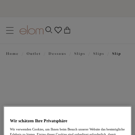
text.skipToContent
text.skipToNavigation
Schließen
0
Ihr Land
Home
/
Outlet
/
Dessous
/
Slips
/
Slips
/
Slip
Sprache
22,36 €
war 31,95 €
Wir schätzen Ihre Privatsphäre
Wir verwenden Cookies, um Ihnen beim Besuch unserer Website das bestmögliche
Erlebnis zu bieten. Einige dieser Cookies sind unbedingt erforderlich, damit