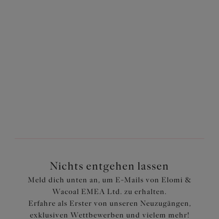
Sunset Meadow
Rose Leo
22,77 €
22,77 €
war 37,95 €
war 37,95 €
Weitere Farben erhältlich
Zurück
2
von
4
Weiter
Nichts entgehen lassen
Meld dich unten an, um E-Mails von Elomi &
Wacoal EMEA Ltd. zu erhalten.
Erfahre als Erster von unseren Neuzugängen,
exklusiven Wettbewerben und vielem mehr!