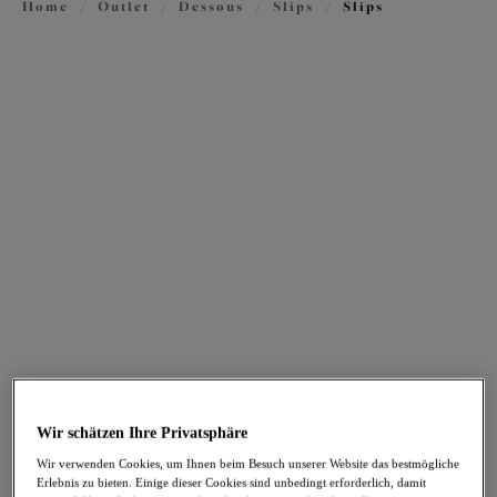
Home
/
Outlet
/
Dessous
/
Slips
/
Slips
FILTER
Die Ergebnisse werden bei der Auswahl automatisch aktualisiert.
Filter hinzufügen
Sortieren nach
Anzahl der Produkte pro Sei
93
Artikel gefunden
Teagan
Zarla
-40%
-30%
Slip mit hohem Bein
Slip mit hohem Bein
Azalea
Love Potion
Wir schätzen Ihre Privatsphäre
25,17 €
26,56 €
war 41,95 €
war 37,95 €
Wir verwenden Cookies, um Ihnen beim Besuch unserer Website das bestmögliche
Erlebnis zu bieten. Einige dieser Cookies sind unbedingt erforderlich, damit