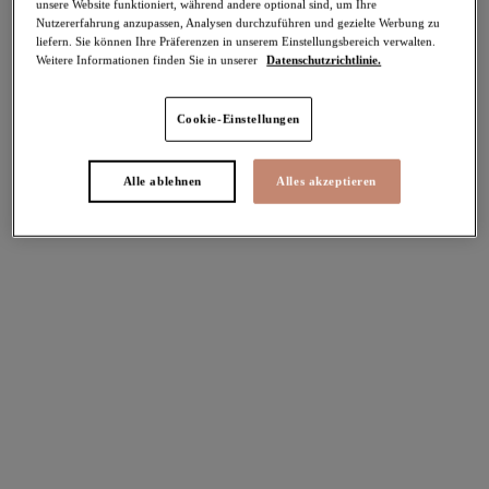
unsere Website funktioniert, während andere optional sind, um Ihre
Nutzererfahrung anzupassen, Analysen durchzuführen und gezielte Werbung zu
Weitere Farben erhältlich
Weitere Farben erhältlich
liefern. Sie können Ihre Präferenzen in unserem Einstellungsbereich verwalten.
Weitere Informationen finden Sie in unserer
Datenschutzrichtlinie.
Morgan
Sachi
-30%
-40%
Cookie-Einstellungen
Slip mit hohem Bein
Breiter Slip
Snow Leopard
Cabernet
Alle ablehnen
Alles akzeptieren
26,56 €
19,17 €
war 37,95 €
war 31,95 €
Weitere Farben erhältlich
Brianna
Charley
-40%
-30%
Breiter Slip
Slip mit hohem Bein
Rainforest
Iris
19,17 €
22,36 €
war 31,95 €
war 31,95 €