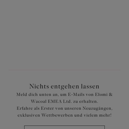
Weitere Farben erhältlich
Weitere Farben erhältlich
Zurück
2
von
4
Weiter
Nichts entgehen lassen
Meld dich unten an, um E-Mails von Elomi &
Wacoal EMEA Ltd. zu erhalten.
Erfahre als Erster von unseren Neuzugängen,
exklusiven Wettbewerben und vielem mehr!