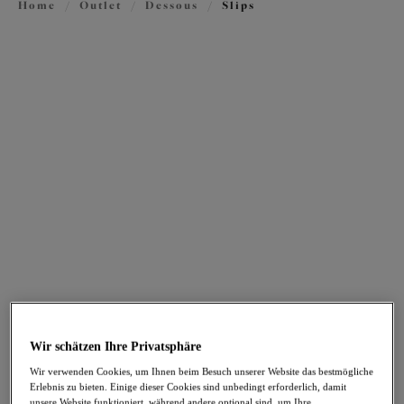
Home
/
Outlet
/
Dessous
/
Slips
FILTER
Die Ergebnisse werden bei der Auswahl automatisch aktualisiert.
Filter hinzufügen
Sortieren nach
Anzahl der Produkte pro Sei
119
Artikel gefunden
Himari
Himari
-30%
-30%
Slip mit hohem Bein
Brazilian Slip
Midnight
Midnight
Wir schätzen Ihre Privatsphäre
26,56 €
26,56 €
war 37,95 €
war 37,95 €
Wir verwenden Cookies, um Ihnen beim Besuch unserer Website das bestmögliche
Erlebnis zu bieten. Einige dieser Cookies sind unbedingt erforderlich, damit
unsere Website funktioniert, während andere optional sind, um Ihre