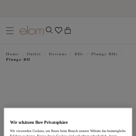
text.skipToContent
text.skipToNavigation
Schließen
0
Ihr Land
Home
/
Outlet
/
Dessous
/
BHs
/
Plunge-BHs
/
Sprache
Plunge-BH
Wir schätzen Ihre Privatsphäre
31,47 €
war 62,95 €
Wir verwenden Cookies, um Ihnen beim Besuch unserer Website das bestmögliche
Erlebnis zu bieten. Einige dieser Cookies sind unbedingt erforderlich, damit