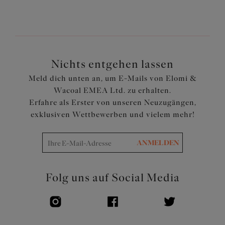
Der niedrige Mittelsteg sorgt für einen tiefen
Ausschnitt ohne Push-up
Dreiteilige Cups mit seitlicher Verstärkung für die nach
vorne gerichtete Formgebung, Stützung und Trennung
der Brust
Nichts entgehen lassen
Oberschalen aus Mesh für einen sanfteren und
Meld dich unten an, um E-Mails von Elomi &
verspielten Look
Wacoal EMEA Ltd. zu erhalten.
Die Cups sind mit flacher Spitze überzogen, die ein
Erfahre als Erster von unseren Neuzugängen,
Blumenmuster in einer Mischung aus matten und
exklusiven Wettbewerben und vielem mehr!
glänzenden Garnen aufweist
Überlappende ovale Metalldetails, die die Körbchen mit
den Trägern und dem Ausschnitt verbinden, gepaart mit
ANMELDEN
dem charakteristischen Riemchendetail
Artikelnummer: EL8080JAR
Folg uns auf Social Media