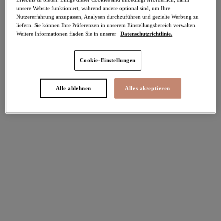
unsere Website funktioniert, während andere optional sind, um Ihre
-50%
Nutzererfahrung anzupassen, Analysen durchzuführen und gezielte Werbung zu
Teilen
liefern. Sie können Ihre Präferenzen in unserem Einstellungsbereich verwalten.
Weitere Informationen finden Sie in unserer
Datenschutzrichtlinie.
Cookie-Einstellungen
Select Sizing
intern. größen
Alle ablehnen
Alles akzeptieren
EU
UK
Größe auswählen
Körbchengröße auswählen
Lagerbestand
Bitte Größe auswählen
IN DEN WARENKORB