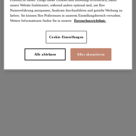
unsere Website funktioniert, während andere optional sind, um Ihre
Weitere Farben erhältlich
Nutzererfahrung anzupassen, Analysen durchzuführen und gezielte Werbung zu
liefern. Sie können Ihre Präferenzen in unserem Einstellungsbereich verwalten.
Weitere Informationen finden Sie in unserer
Datenschutzrichtlinie.
Morgan
Morgan
-40%
-40%
Cookie-Einstellungen
Stretch-BH mit
Slip mit hohem Bein
Unterbrustband
Sunset Meadow
Sunset Meadow
22,77 €
war 37,95 €
Alle ablehnen
Alles akzeptieren
37,77 €
war 62,95 €
Weitere Farben erhältlich
Weitere Farben erhältlich
Matilda
Matilda
-40%
-40%
Plunge-BH
Breiter Slip
Rose Leo
Rose Leo
38,97 €
22,77 €
war 64,95 €
war 37,95 €