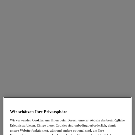
FILTER
Die Ergebnisse werden bei der Auswahl automatisch aktualisiert.
Filter hinzufügen
Sortieren nach
Anzahl der Produkte pro Sei
270
Artikel gefunden
Sunshine Cove
Morgan
-40%
-40%
Gemoldetes Tankini-
Stretch-BH mit
Oberteil
Unterbrustband
Wir schätzen Ihre Privatsphäre
Aqua
Sicilia
Wir verwenden Cookies, um Ihnen beim Besuch unserer Website das bestmögliche
50,97 €
37,77 €
war 84,95 €
war 62,95 €
Erlebnis zu bieten. Einige dieser Cookies sind unbedingt erforderlich, damit
unsere Website funktioniert, während andere optional sind, um Ihre