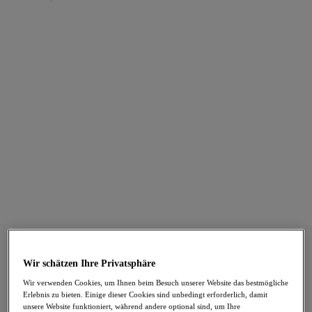
FILTER
Die Ergebnisse werden bei der Auswahl automatisch aktualisiert.
Filter hinzufügen
Sortieren nach
Anzahl der Produkte pro Sei
270
Artikel gefunden
Maluku Island
Maluku Island
-30%
-30%
Plunge Bikinitop
Bikini Crop Top
Atlantic
Atlantic
Wir schätzen Ihre Privatsphäre
41,26 €
44,76 €
war 58,95 €
war 63,95 €
Wir verwenden Cookies, um Ihnen beim Besuch unserer Website das bestmögliche
Erlebnis zu bieten. Einige dieser Cookies sind unbedingt erforderlich, damit
unsere Website funktioniert, während andere optional sind, um Ihre