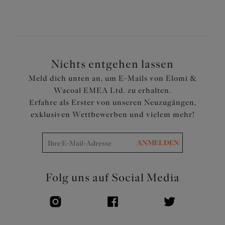
versehen, die für eine geschmeidige, abgerundete
Brustform ohne Durchscheinen sorgen
Die obere Rückwand ist mit einem Powernet
ausgekleidet, um die Cups zu halten
Cut-Out Detail am Mittelsteg mit Zierbändern
Nichts entgehen lassen
Kann über einem unserer schlichten Bikinitops getragen
Meld dich unten an, um E-Mails von Elomi &
werden, um die beste Form und Hebung für eine
Wacoal EMEA Ltd. zu erhalten.
individuelle Passform zu erhalten
Erfahre als Erster von unseren Neuzugängen,
Leicht ausgestellter Schnitt
exklusiven Wettbewerben und vielem mehr!
Aus leichtem Stoff geschnitten für perfekten Faltenwurf
Verstellbare Träger
ANMELDEN
Artikelnummer: ES802061OLE
Folg uns auf Social Media