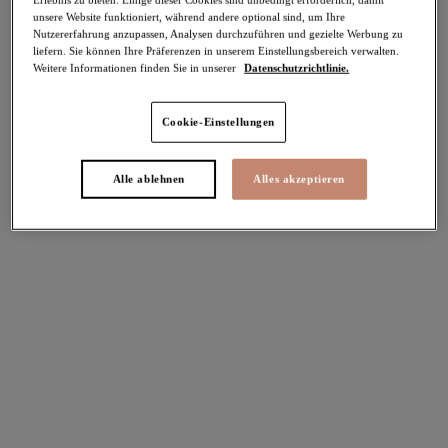
unsere Website funktioniert, während andere optional sind, um Ihre
-50%
Nutzererfahrung anzupassen, Analysen durchzuführen und gezielte Werbung zu
Teilen
liefern. Sie können Ihre Präferenzen in unserem Einstellungsbereich verwalten.
Weitere Informationen finden Sie in unserer
Datenschutzrichtlinie.
Cookie-Einstellungen
Select Sizing
intern. größen
Alle ablehnen
Alles akzeptieren
EU
UK
Größe auswählen
Körbchengröße auswählen
Lagerbestand
Bitte Größe auswählen
IN DEN WARENKORB