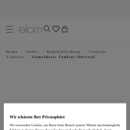
text.skipToContent
text.skipToNavigation
Schließen
0
Ihr Land
Home
/
Outlet
/
Badebekleidung
/
Tankinis
/
Sprache
Tankinis
/
Gemoldetes Tankini-Oberteil
Wir schätzen Ihre Privatsphäre
42,47 €
war 84,95 €
Wir verwenden Cookies, um Ihnen beim Besuch unserer Website das bestmögliche
Erlebnis zu bieten. Einige dieser Cookies sind unbedingt erforderlich, damit