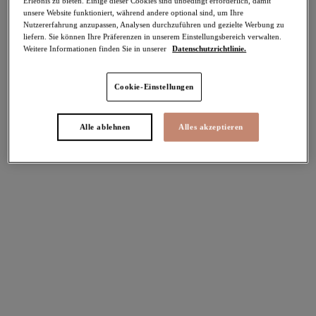
Erlebnis zu bieten. Einige dieser Cookies sind unbedingt erforderlich, damit
unsere Website funktioniert, während andere optional sind, um Ihre
-40%
Nutzererfahrung anzupassen, Analysen durchzuführen und gezielte Werbung zu
Teilen
liefern. Sie können Ihre Präferenzen in unserem Einstellungsbereich verwalten.
Weitere Informationen finden Sie in unserer
Datenschutzrichtlinie.
Cookie-Einstellungen
Select Sizing
intern. größen
Alle ablehnen
Alles akzeptieren
EU
UK
Größe auswählen
Körbchengröße auswählen
Lagerbestand
Bitte Größe auswählen
IN DEN WARENKORB