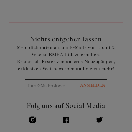
werden können
Aus einem leichten Stoff mit LYCRA® XTRA LIFE ™
geschnitten
Komplett gefüttert mit einem leichten, aber stützenden
Stoff und bietet den gleichen Halt und Passform wie ein
Elomi-BH
Nichts entgehen lassen
Rückenteil ist mit Powernet für einen festen Halt
Meld dich unten an, um E-Mails von Elomi &
ausgekleidet
Wacoal EMEA Ltd. zu erhalten.
Verstellbare Träger
Erfahre als Erster von unseren Neuzugängen,
Artikelnummer: ES7283BLK
exklusiven Wettbewerben und vielem mehr!
ANMELDEN
Folg uns auf Social Media