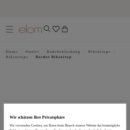
text.skipToContent
text.skipToNavigation
Schließen
0
Ihr Land
Home
/
Outlet
/
Badebekleidung
/
Bikinitops
/
Sprache
Bikinitops
/
Bardot Bikinitop
Wir schätzen Ihre Privatsphäre
40,17 €
war 66,95 €
Wir verwenden Cookies, um Ihnen beim Besuch unserer Website das bestmögliche