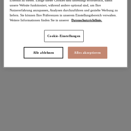
Erlebnis zu bieten. Einige dieser Cookies sind unbedingt erforderlich, damit
unsere Website funktioniert, während andere optional sind, um Ihre
-30%
Nutzererfahrung anzupassen, Analysen durchzuführen und gezielte Werbung zu
Teilen
liefern. Sie können Ihre Präferenzen in unserem Einstellungsbereich verwalten.
Weitere Informationen finden Sie in unserer
Datenschutzrichtlinie.
Cookie-Einstellungen
Select Sizing
intern. größen
Alle ablehnen
Alles akzeptieren
EU
UK
Größe auswählen
Körbchengröße auswählen
Lagerbestand
Bitte Größe auswählen
IN DEN WARENKORB