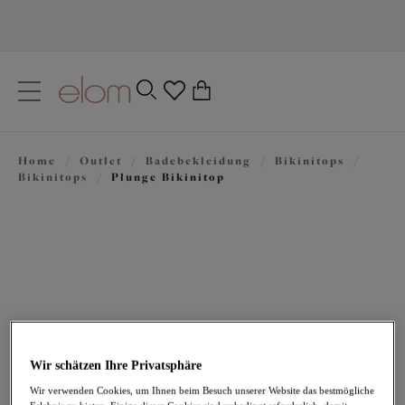
text.skipToContent
text.skipToNavigation
Schließen
0
Ihr Land
Home
/
Outlet
/
Badebekleidung
/
Bikinitops
/
Sprache
Bikinitops
/
Plunge Bikinitop
Wir schätzen Ihre Privatsphäre
41,26 €
war 58,95 €
Wir verwenden Cookies, um Ihnen beim Besuch unserer Website das bestmögliche