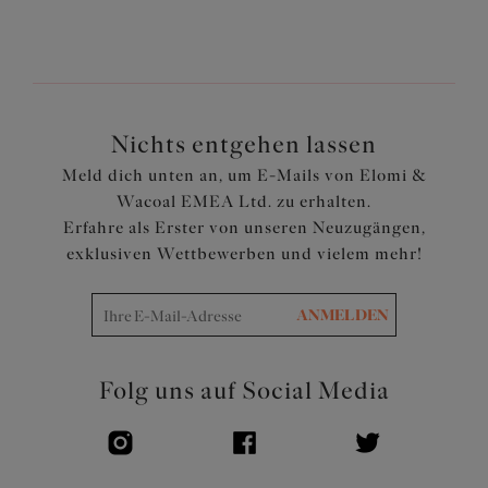
Merkmale und Vorteile
Cups haben ein verdecktes Gummiband entlang des
Ausschnitts für eine bequeme Passform
Komplett gefüttert mit einem leichten, aber stützenden
Stoff und bietet den gleichen Halt und Passform wie ein
Nichts entgehen lassen
Elomi-BH
Meld dich unten an, um E-Mails von Elomi &
Cups, Träger und Rückseite bestehen aus einem
Wacoal EMEA Ltd. zu erhalten.
leichten, bedruckten Stoff
Erfahre als Erster von unseren Neuzugängen,
Rückenteil ist mit Powernet für einen festen Halt
exklusiven Wettbewerben und vielem mehr!
ausgekleidet
Verstellbare Träger
ANMELDEN
Artikelnummer: ES802902ALT
Folg uns auf Social Media