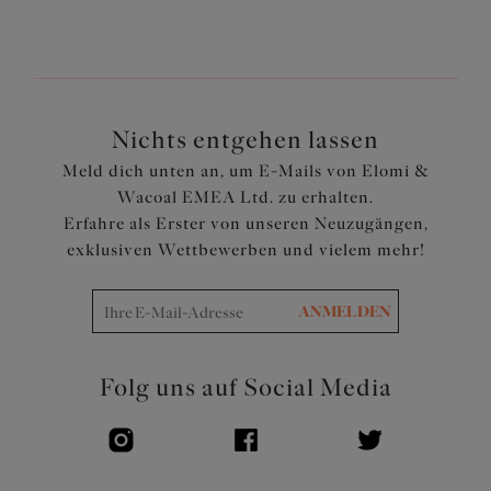
Cups haben ein verdecktes Gummiband entlang des
Ausschnitts für eine bequeme Passform
Komplett gefüttert mit einem leichten, aber stützenden
Stoff und bietet den gleichen Halt und Passform wie ein
Elomi-BH
Nichts entgehen lassen
Cups und Rücken sind aus einem leichten, bedruckten
Meld dich unten an, um E-Mails von Elomi &
Stoff mit gefertigt
Wacoal EMEA Ltd. zu erhalten.
Die Träger sind aus einem leichten, schwarzen Material
Erfahre als Erster von unseren Neuzugängen,
mit gefertigt
exklusiven Wettbewerben und vielem mehr!
Rückenteil ist mit Powernet für einen festen Halt
ausgekleidet
ANMELDEN
Verstellbare Träger
Artikelnummer: ES801602MUI
Folg uns auf Social Media