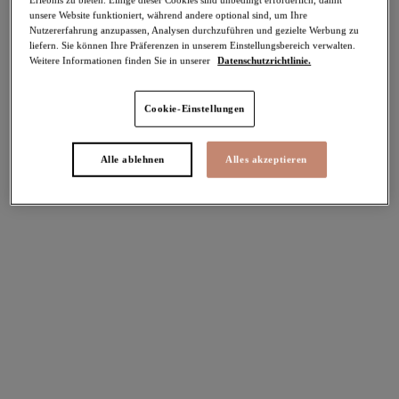
unsere Website funktioniert, während andere optional sind, um Ihre
-50%
Nutzererfahrung anzupassen, Analysen durchzuführen und gezielte Werbung zu
Teilen
liefern. Sie können Ihre Präferenzen in unserem Einstellungsbereich verwalten.
Weitere Informationen finden Sie in unserer
Datenschutzrichtlinie.
Cookie-Einstellungen
Select Sizing
intern. größen
Alle ablehnen
Alles akzeptieren
EU
UK
Größe auswählen
Körbchengröße auswählen
Lagerbestand
Bitte Größe auswählen
IN DEN WARENKORB