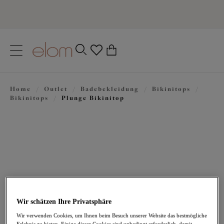
text.skipToContent
text.skipToNavigation
Schließen
0
Ihr Land
Home
/
Outlet
/
Badebekleidung
/
Bikinitops
/
Sprache
Bikinitops
/
Plunge Bikinitop
Wir schätzen Ihre Privatsphäre
29,47 €
war 58,95 €
Wir verwenden Cookies, um Ihnen beim Besuch unserer Website das bestmögliche
Erlebnis zu bieten. Einige dieser Cookies sind unbedingt erforderlich, damit