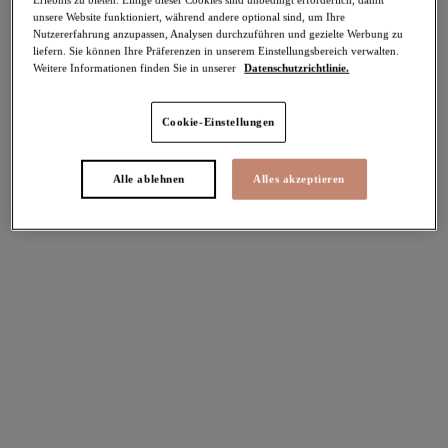
unsere Website funktioniert, während andere optional sind, um Ihre
-50%
Nutzererfahrung anzupassen, Analysen durchzuführen und gezielte Werbung zu
Teilen
liefern. Sie können Ihre Präferenzen in unserem Einstellungsbereich verwalten.
Weitere Informationen finden Sie in unserer
Datenschutzrichtlinie.
Cookie-Einstellungen
Select Sizing
intern. größen
Alle ablehnen
Alles akzeptieren
EU
UK
Größe auswählen
Körbchengröße auswählen
Lagerbestand
Bitte Größe auswählen
IN DEN WARENKORB