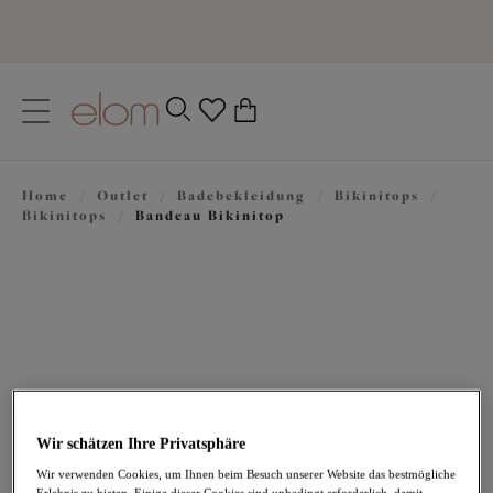
text.skipToContent
text.skipToNavigation
Schließen
0
Ihr Land
Home
/
Outlet
/
Badebekleidung
/
Bikinitops
/
Sprache
Bikinitops
/
Bandeau Bikinitop
Wir schätzen Ihre Privatsphäre
34,97 €
war 69,95 €
Wir verwenden Cookies, um Ihnen beim Besuch unserer Website das bestmögliche
Erlebnis zu bieten. Einige dieser Cookies sind unbedingt erforderlich, damit