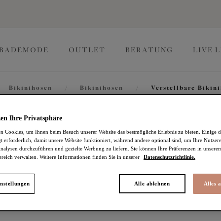
BADEMODE
OUTLET
BERATUNG
LIVE 
Bikinihosen
/
Bikinihosen
/
Verstellbare Bikin
Maluku I
en Ihre Privatsphäre
 Cookies, um Ihnen beim Besuch unserer Website das bestmögliche Erlebnis zu bieten. Einige d
t erforderlich, damit unsere Website funktioniert, während andere optional sind, um Ihre Nutzer
nalysen durchzuführen und gezielte Werbung zu liefern. Sie können Ihre Präferenzen in unsere
ereich verwalten. Weitere Informationen finden Sie in unserer
Datenschutzrichtlinie.
Verstellbare Bikinihos
Atlantic
nstellungen
Alle ablehnen
Alles 
25,86 €
war 36,95 €