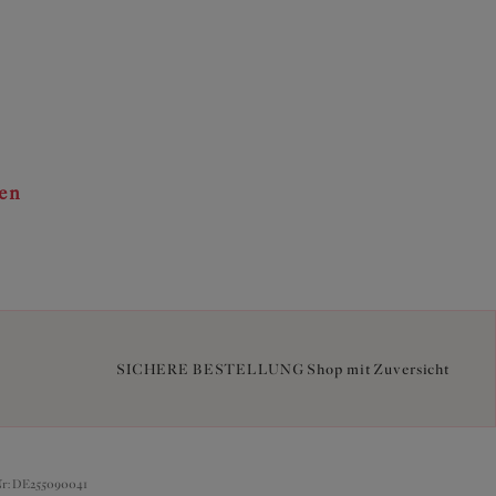
ten
SICHERE BESTELLUNG Shop mit Zuversicht
Nr: DE255090041