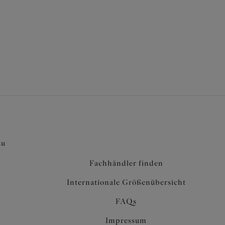
tehen aus einem leichten bedruckten Stoff
zu
Fachhändler finden
Internationale Größenübersicht
FAQs
Impressum