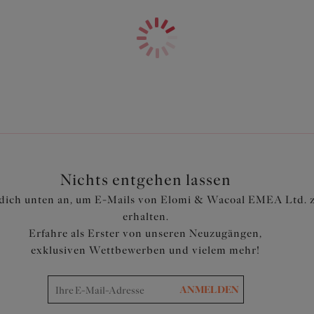
Die Vorder- und Rückseite bes
Komplett gefüttert
Artikelnummer: ES802973ALT
Nichts entgehen lassen
dich unten an, um E-Mails von Elomi & Wacoal EMEA Ltd. 
erhalten.
Erfahre als Erster von unseren Neuzugängen,
exklusiven Wettbewerben und vielem mehr!
ANMELDEN