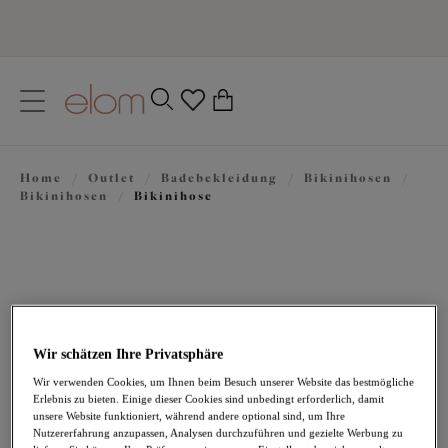
text.skipToContent
text.skipToNavigation
Schließen
0
Ihr Land
Home
/
Outlet
/
Badebekleidung
/
Bikinihosen
/
Sprache
Bikinihosen
/
Bikinihose
Wir schätzen Ihre Privatsphäre
Wir verwenden Cookies, um Ihnen beim Besuch unserer Website das bestmögliche
Erlebnis zu bieten. Einige dieser Cookies sind unbedingt erforderlich, damit
22,17 €
war 36,95 €
unsere Website funktioniert, während andere optional sind, um Ihre
Nutzererfahrung anzupassen, Analysen durchzuführen und gezielte Werbung zu