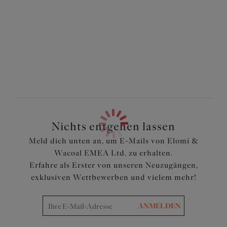
Taillenhoher Schnitt
Verstellbares, überkreuztes Bindedetail an den Seiten
für anpassbare Abdeckung
Aus einem leichten, bedruckten Stoff mit LYCRA®
XTRA LIFE ™ geschnitten
Komplett gefüttert
Artikelnummer: ES801770BLK
Nichts entgehen lassen
Meld dich unten an, um E-Mails von Elomi &
Wacoal EMEA Ltd. zu erhalten.
Erfahre als Erster von unseren Neuzugängen,
exklusiven Wettbewerben und vielem mehr!
ANMELDEN