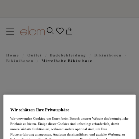
text.skipToContent
text.skipToNavigation
Schließen
0
Ihr Land
Home
/
Outlet
/
Badebekleidung
/
Bikinihosen
/
Sprache
Bikinihosen
/
Mittelhohe Bikinihose
Wir schätzen Ihre Privatsphäre
Wir verwenden Cookies, um Ihnen beim Besuch unserer Website das bestmögliche
Erlebnis zu bieten. Einige dieser Cookies sind unbedingt erforderlich, damit
17,47 €
war 34,95 €
unsere Website funktioniert, während andere optional sind, um Ihre
Nutzererfahrung anzupassen, Analysen durchzuführen und gezielte Werbung zu