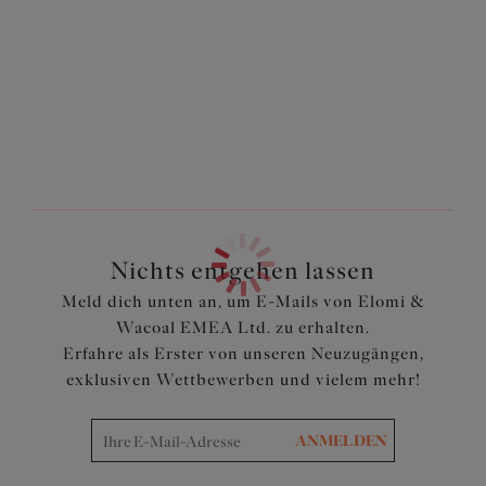
leichten, bedruckten Stoff, der für zusätzliche
Haltbarkeit ausgelegt ist, egal wohin dein Abenteuer dich
führt.
Merkmale und Vorteile
Taillenhoher Schnitt
Aus einem leichten, bedruckten Stoff mit geschnitten
Komplett gefüttert
Artikelnummer: ES801672MUI
Nichts entgehen lassen
Meld dich unten an, um E-Mails von Elomi &
Wacoal EMEA Ltd. zu erhalten.
Erfahre als Erster von unseren Neuzugängen,
exklusiven Wettbewerben und vielem mehr!
ANMELDEN