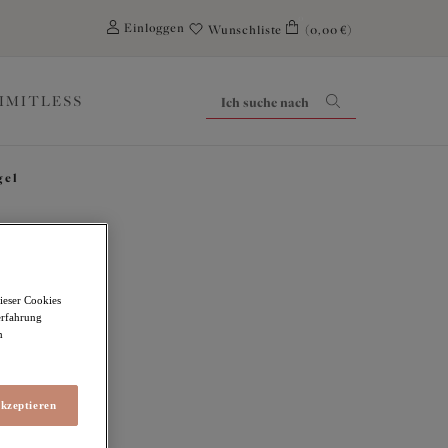
0
Einloggen
Wunschliste
(0,00 €)
LIMITLESS
gel
sland
ieser Cookies
erfahrung
m
akzeptieren