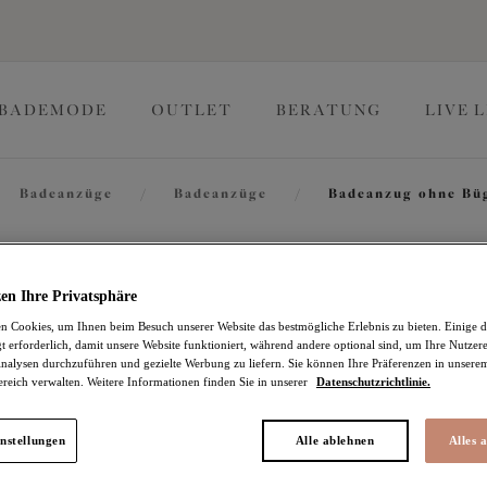
BADEMODE
OUTLET
BERATUNG
LIVE 
Badeanzüge
/
Badeanzüge
/
Badeanzug ohne Bü
Maluku I
en Ihre Privatsphäre
 Cookies, um Ihnen beim Besuch unserer Website das bestmögliche Erlebnis zu bieten. Einige d
t erforderlich, damit unsere Website funktioniert, während andere optional sind, um Ihre Nutzer
Badeanzug ohne Bügel
nalysen durchzuführen und gezielte Werbung zu liefern. Sie können Ihre Präferenzen in unsere
ereich verwalten. Weitere Informationen finden Sie in unserer
Datenschutzrichtlinie.
Atlantic
60,86 €
war 86,95 €
nstellungen
Alle ablehnen
Alles 