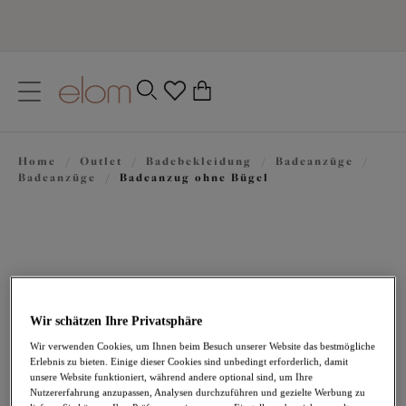
text.skipToContent
text.skipToNavigation
Schließen
0
Ihr Land
Home
/
Outlet
/
Badebekleidung
/
Badeanzüge
/
Sprache
Badeanzüge
/
Badeanzug ohne Bügel
Wir schätzen Ihre Privatsphäre
Wir verwenden Cookies, um Ihnen beim Besuch unserer Website das bestmögliche
Erlebnis zu bieten. Einige dieser Cookies sind unbedingt erforderlich, damit
52,17 €
war 86,95 €
unsere Website funktioniert, während andere optional sind, um Ihre
Nutzererfahrung anzupassen, Analysen durchzuführen und gezielte Werbung zu