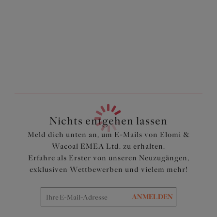
Merkmale und Vorteile
Tiefer Ausschnitt, der im Unterbrustbereich mit einem
Metallring verbunden ist
Der Badeanzug hat eine BH-Größe, um einen
angemessenen Halt und Formgebung für einen tiefen
Ausschnitt zu bieten
Eine verdeckte Bruststütze ist für Halt in einen breiten
Unterbrustrahmen eingelassen
Clipverschluss auf der Rückseite mit einem
Tropfenausschnitt für einfaches Anziehen
Nichts entgehen lassen
Aus einem leichten, bedruckten Stoff mit LYCRA®
Meld dich unten an, um E-Mails von Elomi &
XTRA LIFE ™ geschnitten
Wacoal EMEA Ltd. zu erhalten.
Verstellbare Träger
Erfahre als Erster von unseren Neuzugängen,
Artikelnummer: ES801744BLK
exklusiven Wettbewerben und vielem mehr!
ANMELDEN