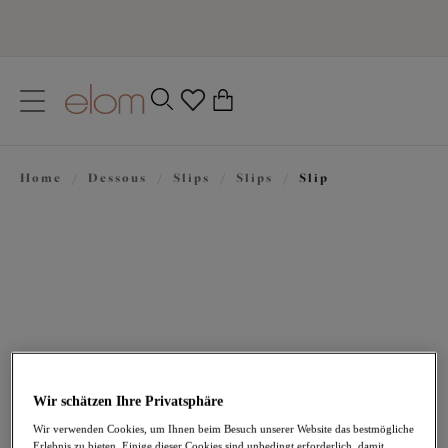
text.skipToContent
text.skipToNavigation
Schließen
0
Ihr Land
Home
/
Dessous
/
Slips
/
Slips
/
Slip
Sprache
31,95 €
Wir schätzen Ihre Privatsphäre
Wir verwenden Cookies, um Ihnen beim Besuch unserer Website das bestmögliche
Erlebnis zu bieten. Einige dieser Cookies sind unbedingt erforderlich, damit