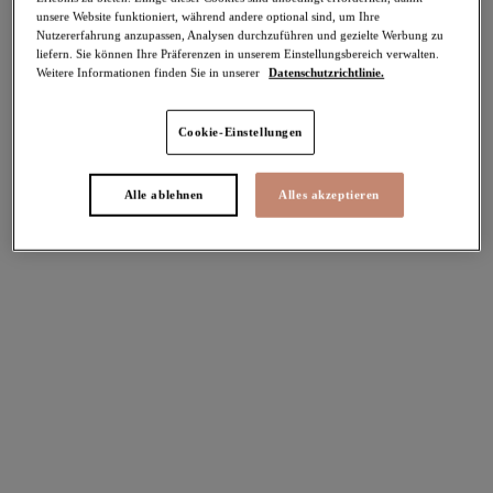
unsere Website funktioniert, während andere optional sind, um Ihre
Teilen
Nutzererfahrung anzupassen, Analysen durchzuführen und gezielte Werbung zu
liefern. Sie können Ihre Präferenzen in unserem Einstellungsbereich verwalten.
Weitere Informationen finden Sie in unserer
Datenschutzrichtlinie.
Cookie-Einstellungen
Select Sizing
intern. größen
EU
UK
Alle ablehnen
Alles akzeptieren
Größe auswählen
Körbchengröße auswählen
Lagerbestand
Bitte Größe auswählen
IN DEN WARENKORB