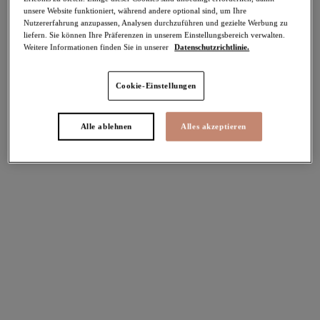
unsere Website funktioniert, während andere optional sind, um Ihre
Teilen
Nutzererfahrung anzupassen, Analysen durchzuführen und gezielte Werbung zu
liefern. Sie können Ihre Präferenzen in unserem Einstellungsbereich verwalten.
Weitere Informationen finden Sie in unserer
Datenschutzrichtlinie.
Cookie-Einstellungen
Select Sizing
intern. größen
EU
UK
Alle ablehnen
Alles akzeptieren
Größe auswählen
Körbchengröße auswählen
Lagerbestand
Bitte Größe auswählen
IN DEN WARENKORB