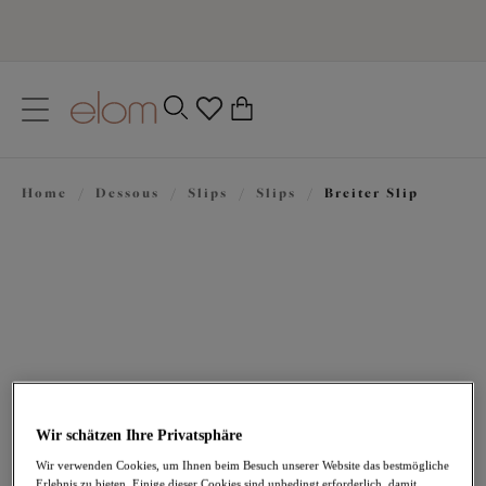
text.skipToContent
text.skipToNavigation
Schließen
0
Ihr Land
Home
/
Dessous
/
Slips
/
Slips
/
Breiter Slip
Sprache
22,95 €
Wir schätzen Ihre Privatsphäre
Wir verwenden Cookies, um Ihnen beim Besuch unserer Website das bestmögliche
Erlebnis zu bieten. Einige dieser Cookies sind unbedingt erforderlich, damit