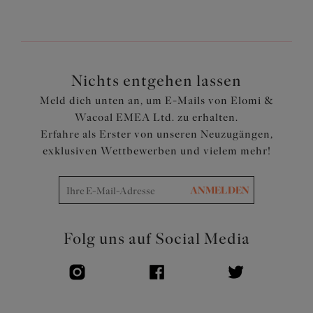
Tencel™ Modal und Elastan enthält
Superweiches Tencel™ Modal ist atmungsaktiv und
angenehm zu tragen
Dieses Kleidungsstück ist in Dualitätsgrößen erhältlich,
was bedeutet, dass der Stoff sowie auch die Kanten sehr
Nichts entgehen lassen
stark dehnbar sind
Meld dich unten an, um E-Mails von Elomi &
Tencel™ Modal ist eine nachhaltige Faser, die aus
Wacoal EMEA Ltd. zu erhalten.
erneuerbaren Holzquellen stammt
Erfahre als Erster von unseren Neuzugängen,
An den Nähten wurde eine spezielle flache Methode mit
exklusiven Wettbewerben und vielem mehr!
extra weichem Faden verwendet, um das Durchscheinen
unter der Kleidung zu minimieren
Baumwollzwickel
ANMELDEN
Artikelnummer: EL4565DPE
Folg uns auf Social Media