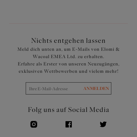
Spitzeneinsätzen an den Beinen für einen modernen
Look
Doppellagige Stretch-Mesh-Einsätze hinten und
seitlich vorne
Eine niedliche Schleife ziert die Mitte des Bunds
Nichts entgehen lassen
Artikelnummer: EL4118HOU
Meld dich unten an, um E-Mails von Elomi &
Wacoal EMEA Ltd. zu erhalten.
Erfahre als Erster von unseren Neuzugängen,
exklusiven Wettbewerben und vielem mehr!
ANMELDEN
Folg uns auf Social Media