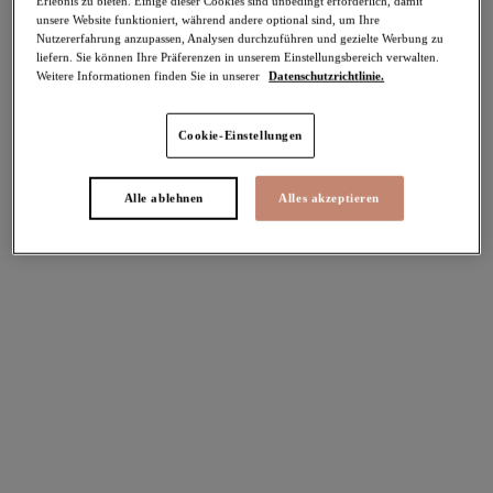
Erlebnis zu bieten. Einige dieser Cookies sind unbedingt erforderlich, damit
unsere Website funktioniert, während andere optional sind, um Ihre
Nutzererfahrung anzupassen, Analysen durchzuführen und gezielte Werbung zu
Teilen
liefern. Sie können Ihre Präferenzen in unserem Einstellungsbereich verwalten.
Weitere Informationen finden Sie in unserer
Datenschutzrichtlinie.
Cookie-Einstellungen
Select Sizing
intern. größen
Alle ablehnen
Alles akzeptieren
EU
UK
Größe auswählen
Körbchengröße auswählen
Lagerbestand
Bitte Größe auswählen
IN DEN WARENKORB