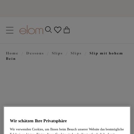
text.skipToContent
text.skipToNavigation
Schließen
0
Ihr Land
Home
/
Dessous
/
Slips
/
Slips
/
Slip mit hohem
Sprache
Bein
Wir schätzen Ihre Privatsphäre
37,95 €
Wir verwenden Cookies, um Ihnen beim Besuch unserer Website das bestmögliche