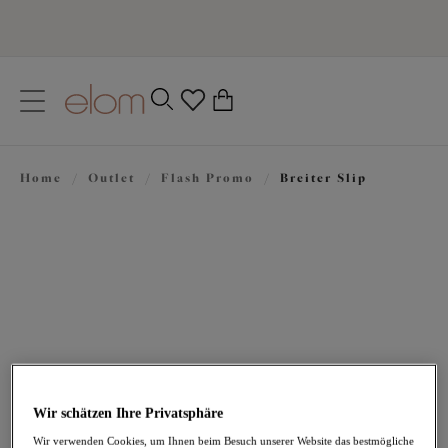
text.skipToContent
text.skipToNavigation
Schließen
0
Ihr Land
Home
/
Outlet
/
Flash Promo
/
Breiter Slip
Sprache
26,56 €
war 37,95 €
Wir schätzen Ihre Privatsphäre
Wir verwenden Cookies, um Ihnen beim Besuch unserer Website das bestmögliche