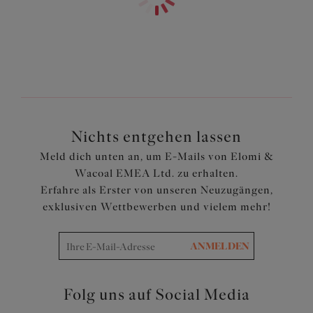
Merkmale und Vorteile
Der Schnitt des Slips bedeckt den gesamten Po-Bereich
mit einem durchsichtigen Mesh für einen luftigen Look
Das Vorderteil ist mit Baumwolle ausgekleidet und die
Seitenteile sind aus Mesh
Transparente Einsätze mit Stickdetails vorne
Nichts entgehen lassen
Artikelnummer: EL8906SUM
Meld dich unten an, um E-Mails von Elomi &
Wacoal EMEA Ltd. zu erhalten.
Erfahre als Erster von unseren Neuzugängen,
exklusiven Wettbewerben und vielem mehr!
ANMELDEN
Folg uns auf Social Media