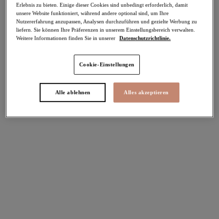
-30%
Erlebnis zu bieten. Einige dieser Cookies sind unbedingt erforderlich, damit
Teilen
unsere Website funktioniert, während andere optional sind, um Ihre
Nutzererfahrung anzupassen, Analysen durchzuführen und gezielte Werbung zu
liefern. Sie können Ihre Präferenzen in unserem Einstellungsbereich verwalten.
Weitere Informationen finden Sie in unserer
Datenschutzrichtlinie.
Cookie-Einstellungen
Alle ablehnen
Alles akzeptieren
Select Sizing
intern. größen
EU
UK
Größe auswählen
Körbchengröße auswählen
Lagerbestand
Bitte Größe auswählen