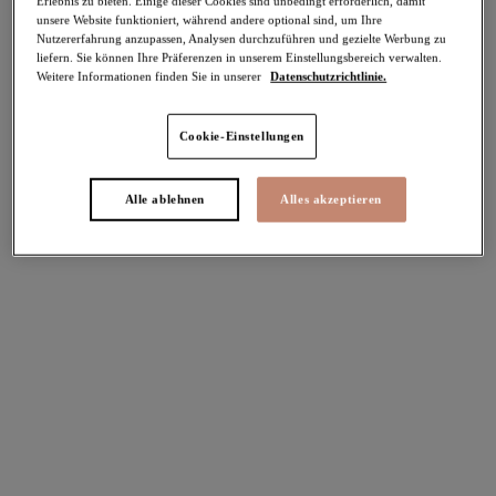
Erlebnis zu bieten. Einige dieser Cookies sind unbedingt erforderlich, damit
unsere Website funktioniert, während andere optional sind, um Ihre
Nutzererfahrung anzupassen, Analysen durchzuführen und gezielte Werbung zu
Teilen
liefern. Sie können Ihre Präferenzen in unserem Einstellungsbereich verwalten.
Weitere Informationen finden Sie in unserer
Datenschutzrichtlinie.
Cookie-Einstellungen
Select Sizing
intern. größen
Alle ablehnen
Alles akzeptieren
EU
UK
Größe auswählen
Körbchengröße auswählen
Lagerbestand
Bitte Größe auswählen
IN DEN WARENKORB