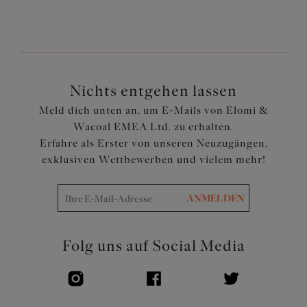
Die bedruckte Vorderseite besteht aus weichem
Stretch-Polyester
Nahtlose Verarbeitung am hinteren Bein sorgt für eine
glatte Oberfläche und wirkt unter der Kleidung
unsichtbar
Nichts entgehen lassen
Artikelnummer: EL4498WIT
Meld dich unten an, um E-Mails von Elomi &
Wacoal EMEA Ltd. zu erhalten.
Erfahre als Erster von unseren Neuzugängen,
exklusiven Wettbewerben und vielem mehr!
ANMELDEN
Folg uns auf Social Media