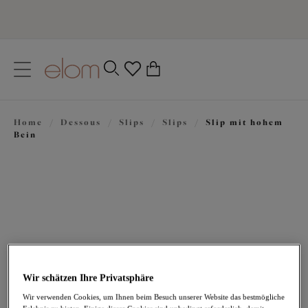
text.skipToContent
text.skipToNavigation
Schließen
0
Ihr Land
Home
/
Dessous
/
Slips
/
Slips
/
Slip mit hohem
Sprache
Bein
Wir schätzen Ihre Privatsphäre
39,95 €
Wir verwenden Cookies, um Ihnen beim Besuch unserer Website das bestmögliche