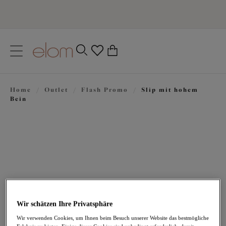
text.skipToContent
text.skipToNavigation
Schließen
0
Ihr Land
Home
/
Outlet
/
Flash Promo
/
Slip mit hohem
Sprache
Bein
Wir schätzen Ihre Privatsphäre
27,96 €
war 39,95 €
Wir verwenden Cookies, um Ihnen beim Besuch unserer Website das bestmögliche