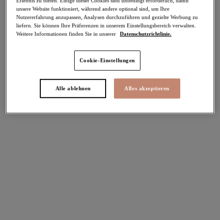
Erlebnis zu bieten. Einige dieser Cookies sind unbedingt erforderlich, damit
unsere Website funktioniert, während andere optional sind, um Ihre
-30%
Nutzererfahrung anzupassen, Analysen durchzuführen und gezielte Werbung zu
Teilen
liefern. Sie können Ihre Präferenzen in unserem Einstellungsbereich verwalten.
Weitere Informationen finden Sie in unserer
Datenschutzrichtlinie.
Cookie-Einstellungen
Select Sizing
intern. größen
Alle ablehnen
Alles akzeptieren
EU
UK
Größe auswählen
Körbchengröße auswählen
Lagerbestand
Bitte Größe auswählen
IN DEN WARENKORB