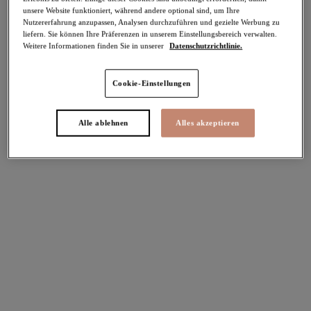
unsere Website funktioniert, während andere optional sind, um Ihre
Teilen
Nutzererfahrung anzupassen, Analysen durchzuführen und gezielte Werbung zu
liefern. Sie können Ihre Präferenzen in unserem Einstellungsbereich verwalten.
Weitere Informationen finden Sie in unserer
Datenschutzrichtlinie.
Cookie-Einstellungen
Select Sizing
intern. größen
EU
UK
Alle ablehnen
Alles akzeptieren
Größe auswählen
Körbchengröße auswählen
Lagerbestand
Bitte Größe auswählen
IN DEN WARENKORB