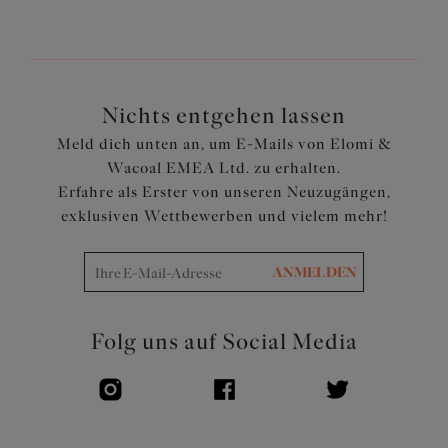
Aus feinem Stretch-Mesh geschnitten
Die Vorderseite ist mit einem leichten Stretch-Mesh
gefüttert, um den Intimbereich zu bedecken
Artikelnummer: EL301251BLY
Nichts entgehen lassen
Meld dich unten an, um E-Mails von Elomi &
Wacoal EMEA Ltd. zu erhalten.
Erfahre als Erster von unseren Neuzugängen,
exklusiven Wettbewerben und vielem mehr!
ANMELDEN
Folg uns auf Social Media