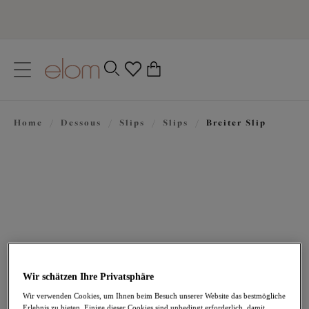
text.skipToContent
text.skipToNavigation
Schließen
0
Ihr Land
Home
/
Dessous
/
Slips
/
Slips
/
Breiter Slip
Sprache
36,95 €
Wir schätzen Ihre Privatsphäre
Wir verwenden Cookies, um Ihnen beim Besuch unserer Website das bestmögliche
Erlebnis zu bieten. Einige dieser Cookies sind unbedingt erforderlich, damit