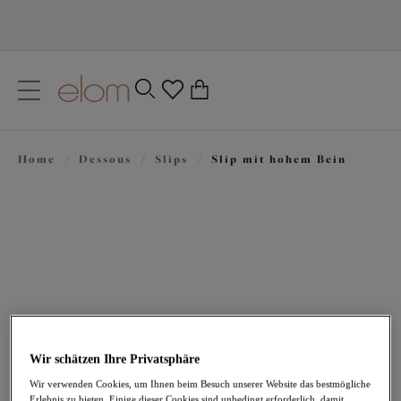
text.skipToContent
text.skipToNavigation
Schließen
0
Ihr Land
Home
/
Dessous
/
Slips
/
Slip mit hohem Bein
Sprache
31,95 €
Wir schätzen Ihre Privatsphäre
Wir verwenden Cookies, um Ihnen beim Besuch unserer Website das bestmögliche
Erlebnis zu bieten. Einige dieser Cookies sind unbedingt erforderlich, damit