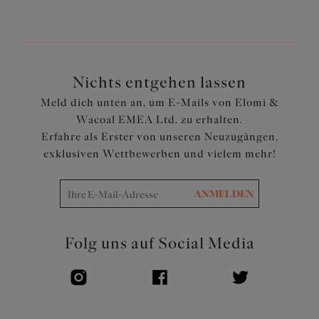
einen frischen, modernen Look
Nahtlose Verarbeitung am hinteren Bein sorgt für eine
glatte Oberfläche und wirkt unter der Kleidung
unsichtbar
Eingearbeiteter Gummizug am Zwickel sorgt für mehr
Nichts entgehen lassen
Komfort
Meld dich unten an, um E-Mails von Elomi &
Verziert mit einer kleinen Schleife
Wacoal EMEA Ltd. zu erhalten.
Artikelnummer: EL302753DRO
Erfahre als Erster von unseren Neuzugängen,
exklusiven Wettbewerben und vielem mehr!
ANMELDEN
Folg uns auf Social Media