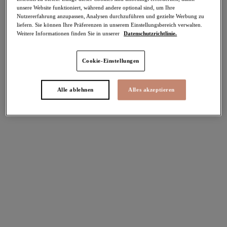
unsere Website funktioniert, während andere optional sind, um Ihre
Teilen
Nutzererfahrung anzupassen, Analysen durchzuführen und gezielte Werbung zu
liefern. Sie können Ihre Präferenzen in unserem Einstellungsbereich verwalten.
Weitere Informationen finden Sie in unserer
Datenschutzrichtlinie.
Cookie-Einstellungen
Select Sizing
intern. größen
EU
UK
Alle ablehnen
Alles akzeptieren
Größe auswählen
Körbchengröße auswählen
Lagerbestand
Bitte Größe auswählen
IN DEN WARENKORB