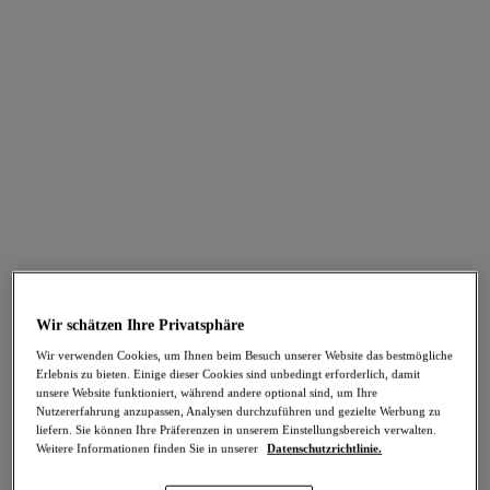
Brianna
Teagan
Plunge-BH
Wattierter Halbschalen-
Black
BH
Rainbow
67,95 €
74,95 €
Weitere Farben erhältlich
Weitere Farben erhältlich
Teagan
Teagan
Wir schätzen Ihre Privatsphäre
Wir verwenden Cookies, um Ihnen beim Besuch unserer Website das bestmögliche
Plunge-BH
String
Erlebnis zu bieten. Einige dieser Cookies sind unbedingt erforderlich, damit
Rainbow
Rainbow
unsere Website funktioniert, während andere optional sind, um Ihre
74,95 €
37,95 €
Nutzererfahrung anzupassen, Analysen durchzuführen und gezielte Werbung zu
liefern. Sie können Ihre Präferenzen in unserem Einstellungsbereich verwalten.
Weitere Informationen finden Sie in unserer
Datenschutzrichtlinie.
Weitere Farben erhältlich
Weitere Farben erhältlich