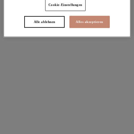
Cookie-Einstellungen
Teagan
Lucie
Alle ablehnen
Alles akzeptieren
Slip mit hohem Bein
Stretch Plunge-BH
Rainbow
Teal Floral
41,95 €
67,95 €
Weitere Farben erhältlich
Weitere Farben erhältlich
Lucie
Tiernie
Slip mit hohem Bein
Stretch Plunge-BH
Teal Floral
Red
39,95 €
67,95 €