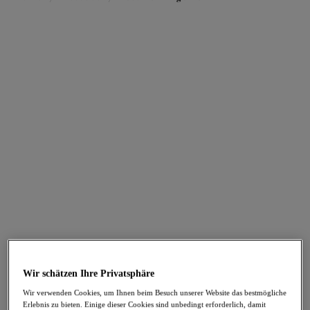
FILTER
Die Ergebnisse werden bei der Auswahl automatisch aktualisiert.
Filter hinzufügen
Sortieren nach
Anzahl der Produkte pro Sei
75
Artikel gefunden
Matilda
Nerina
Plunge-BH
Stretch Plunge-BH
Black
Black
67,95 €
67,95 €
Wir schätzen Ihre Privatsphäre
Wir verwenden Cookies, um Ihnen beim Besuch unserer Website das bestmögliche
Erlebnis zu bieten. Einige dieser Cookies sind unbedingt erforderlich, damit