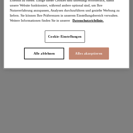
Erlebnis zu bieten. Einige dieser Cookies sind unbedingt erforderlich, damit
unsere Website funktioniert, während andere optional sind, um Ihre
Nutzererfahrung anzupassen, Analysen durchzuführen und gezielte Werbung zu
Teilen
liefern. Sie können Ihre Präferenzen in unserem Einstellungsbereich verwalten.
Weitere Informationen finden Sie in unserer
Datenschutzrichtlinie.
Cookie-Einstellungen
Select Sizing
intern. größen
Alle ablehnen
Alles akzeptieren
EU
UK
Größe auswählen
Körbchengröße auswählen
Lagerbestand
Bitte Größe auswählen
IN DEN WARENKORB