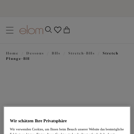
text.skipToContent
text.skipToNavigation
Schließen
0
Ihr Land
Home
/
Dessous
/
BHs
/
Stretch-BHs
/
Stretch
Sprache
Plunge-BH
Wir schätzen Ihre Privatsphäre
67,95 €
Wir verwenden Cookies, um Ihnen beim Besuch unserer Website das bestmögliche