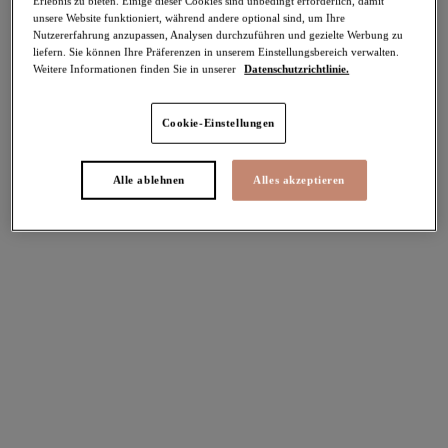
Erlebnis zu bieten. Einige dieser Cookies sind unbedingt erforderlich, damit
unsere Website funktioniert, während andere optional sind, um Ihre
Nutzererfahrung anzupassen, Analysen durchzuführen und gezielte Werbung zu
Teilen
liefern. Sie können Ihre Präferenzen in unserem Einstellungsbereich verwalten.
Weitere Informationen finden Sie in unserer
Datenschutzrichtlinie.
Cookie-Einstellungen
Select Sizing
intern. größen
Alle ablehnen
Alles akzeptieren
EU
UK
Größe auswählen
Körbchengröße auswählen
Lagerbestand
Bitte Größe auswählen
IN DEN WARENKORB