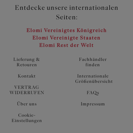
und sorgt so für ein angenehmes Tragegefühl und ein
Entdecke unsere internationalen
luftiges Aussehen
Seiten:
Die flexible Rückenkonstruktion mit beweglichem J-
Haken ermöglicht eine einfache Umstellung auf einen
Elomi Vereinigtes Königreich
Ringerrücken
Elomi Vereinigte Staaten
Eine niedliche Schleife ziert den Mittelsteg
Elomi Rest der Welt
Artikelnummer: EL303334DEN
Lieferung &
Fachhändler
Retouren
finden
Kontakt
Internationale
Größenübersicht
VERTRAG
WIDERRUFEN
FAQs
Über uns
Impressum
Cookie-
Einstellungen