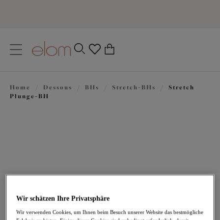
text.skipToContent
text.skipToNavigation
Schließen
0
Ihr Land
Home
/
Dessous
/
BHs
/
Stretch-BHs
/
Stretch
Sprache
Plunge-BH
Wir schätzen Ihre Privatsphäre
67,95 €
Wir verwenden Cookies, um Ihnen beim Besuch unserer Website das bestmögliche