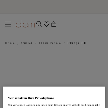
text.skipToContent
text.skipToNavigation
Schließen
0
Ihr Land
Home
/
Outlet
/
Flash Promo
/
Plunge-BH
Sprache
47,56 €
war 67,95 €
Wir schätzen Ihre Privatsphäre
Wir verwenden Cookies, um Ihnen beim Besuch unserer Website das bestmögliche