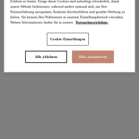
-30%
Erlebnis zu bieten. Einige dieser Cookies sind unbedingt erforderlich, damit
unsere Website funktioniert, während andere optional sind, um Ihre
Teilen
Nutzererfahrung anzupassen, Analysen durchzuführen und gezielte Werbung zu
liefern. Sie können Ihre Präferenzen in unserem Einstellungsbereich verwalten.
Weitere Informationen finden Sie in unserer
Datenschutzrichtlinie.
Cookie-Einstellungen
Select Sizing
intern. größen
Alle ablehnen
Alles akzeptieren
EU
UK
Größe auswählen
Körbchengröße auswählen
Lagerbestand
Bitte Größe auswählen