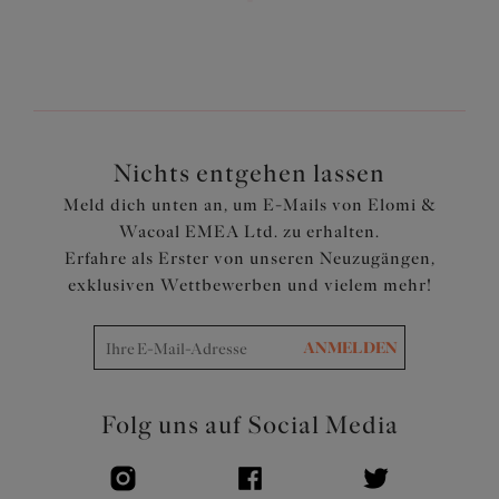
Merkmale und Vorteile
Der niedrige Mittelsteg sorgt für einen tiefen
Ausschnitt ohne Push-up
Dreiteilige Cups mit seitlicher Verstärkung für die nach
vorne gerichtete Formgebung, Hebung und Trennung
der Brust
Nichts entgehen lassen
Elastischer Saum entlang des Ausschnitts für eine
Meld dich unten an, um E-Mails von Elomi &
bequeme Passform
Wacoal EMEA Ltd. zu erhalten.
Die flexible Rückenkonstruktion mit beweglichem J-
Erfahre als Erster von unseren Neuzugängen,
Haken ermöglicht eine einfache Umstellung auf einen
exklusiven Wettbewerben und vielem mehr!
Ringerrücken
Dezent schimmerndes Silbergarn verläuft durch die
Stickerei
ANMELDEN
Silbernes Ringdetail an den vorderen Trägern
Artikelnummer: EL8900SUM
Folg uns auf Social Media