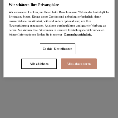
Wir schätzen Ihre Privatsphäre
Sunset Shimmer
Sunset Shimmer
Wir verwenden Cookies, um Ihnen beim Besuch unserer Website das bestmögliche
Plunge Bikinitop
Badeanzug ohne Bügel
Erlebnis zu bieten. Einige dieser Cookies sind unbedingt erforderlich, damit
Gold Rush
Gold Rush
unsere Website funktioniert, während andere optional sind, um Ihre
Nutzererfahrung anzupassen, Analysen durchzuführen und gezielte Werbung zu
60,95 €
86,95 €
liefern. Sie können Ihre Präferenzen in unserem Einstellungsbereich verwalten.
Weitere Informationen finden Sie in unserer
Datenschutzrichtlinie.
Fiji Falls
Porto Rafti
Cookie-Einstellungen
Plunge Bikinitop
Plunge Bikinitop
Ocean
Indigo
Alle ablehnen
Alles akzeptieren
60,95 €
58,95 €
Weitere Farben erhältlich
Porto Rafti
Echo Shell
Badeanzug ohne Bügel
Plunge Bikinitop