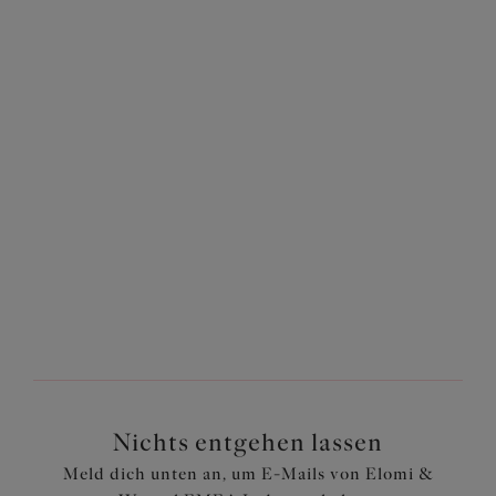
solltest du dich auf Modelle konzentrieren, in denen du
dich wohl und sicher fühlst. Die atemberaubende
Bademode von Elomi bietet perfekten Sitz durch
verstellbare Träger, Bügel und dehnbare Stoffe, die sich
mit dir bewegen und dir höchsten Komfort bieten. Wähle
außerdem Muster und Farben, die deine Persönlichkeit
unterstreichen und dir ein Gefühl von Selbstbewusstsein
geben! Weitere Informationen, die dir bei der Wahl deines
perfekten Stils helfen, findest du auf unserer Seite
„Wie
trage ich Elomi Swim”
.
Nichts entgehen lassen
Meld dich unten an, um E-Mails von Elomi &