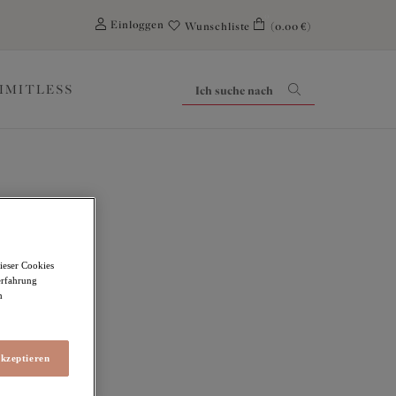
0
Einloggen
Wunschliste
(0.00 €)
LIMITLESS
ell
ieser Cookies
erfahrung
erteil
m
akzeptieren