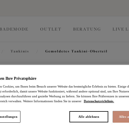
BADEMODE
OUTLET
BERATUNG
LIVE 
/
Tankinis
/
Gemoldetes Tankini-Oberteil
Echo Sh
en Ihre Privatsphäre
 Cookies, um Ihnen beim Besuch unserer Website das bestmögliche Erlebnis zu bieten. Einige d
t erforderlich, damit unsere Website funktioniert, während andere optional sind, um Ihre Nutzer
Gemoldetes Tankini-Ob
nalysen durchzuführen und gezielte Werbung zu liefern. Sie können Ihre Präferenzen in unsere
ereich verwalten. Weitere Informationen finden Sie in unserer
Datenschutzrichtlinie.
Black
84,95 €
nstellungen
Alle ablehnen
Alles 