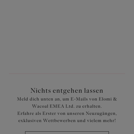
Verstellbare Bikinihose
Breite Bikinihose
Azure
Azure
30,95 €
30,95 €
Weitere Farben erhältlich
Weitere Farben erhältlich
Nichts entgehen lassen
Meld dich unten an, um E-Mails von Elomi &
Wacoal EMEA Ltd. zu erhalten.
Erfahre als Erster von unseren Neuzugängen,
exklusiven Wettbewerben und vielem mehr!