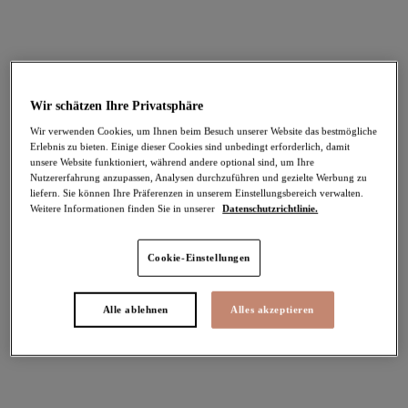
Bikinihosen in Übergrößen
Badeanzüge in großen Größen
Home
/
Badebekleidung
/
Elomi Plain Sailing
Collection
Wir schätzen Ihre Privatsphäre
Wir verwenden Cookies, um Ihnen beim Besuch unserer Website das bestmögliche
Erlebnis zu bieten. Einige dieser Cookies sind unbedingt erforderlich, damit
unsere Website funktioniert, während andere optional sind, um Ihre
FILTER
Nutzererfahrung anzupassen, Analysen durchzuführen und gezielte Werbung zu
liefern. Sie können Ihre Präferenzen in unserem Einstellungsbereich verwalten.
Die Ergebnisse werden bei der Auswahl automatisch aktualisiert.
Weitere Informationen finden Sie in unserer
Datenschutzrichtlinie.
Filter hinzufügen
Cookie-Einstellungen
Sortieren nach
Anzahl der Produkte pro Sei
14
Artikel gefunden
Alle ablehnen
Alles akzeptieren
Plain Sailing
Plain Sailing