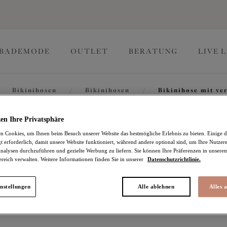
BADEMODE
OUTLET
BERATUNG
LIVE 
Bikinihosen
/
Bikinihosen
/
Bikinihose mit ve
Magnetic
en Ihre Privatsphäre
 Cookies, um Ihnen beim Besuch unserer Website das bestmögliche Erlebnis zu bieten. Einige d
t erforderlich, damit unsere Website funktioniert, während andere optional sind, um Ihre Nutzer
nalysen durchzuführen und gezielte Werbung zu liefern. Sie können Ihre Präferenzen in unsere
ereich verwalten. Weitere Informationen finden Sie in unserer
Datenschutzrichtlinie.
Bikinihose mit verdreh
Midnight
nstellungen
Alle ablehnen
Alles 
IN DEN