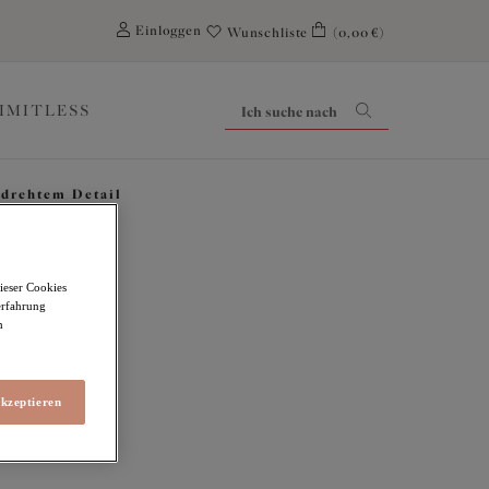
0
Einloggen
Wunschliste
(0,00 €)
LIMITLESS
rdrehtem Detail
ieser Cookies
erfahrung
m
tem Detail
akzeptieren
 WARENKORB