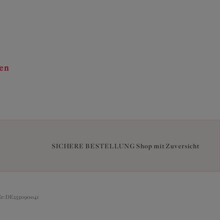
ten
SICHERE BESTELLUNG Shop mit Zuversicht
Nr: DE255090041