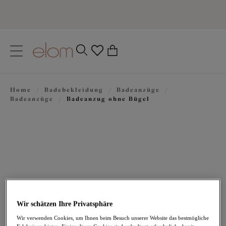
text.skipToContent
text.skipToNavigation
Schließen
0
Ihr Land
Home
/
Badebekleidung
/
Badeanzüge
/
Sprache
Badeanzüge
/
Badeanzug ohne Bügel
Wir schätzen Ihre Privatsphäre
86,95 €
Wir verwenden Cookies, um Ihnen beim Besuch unserer Website das bestmögliche