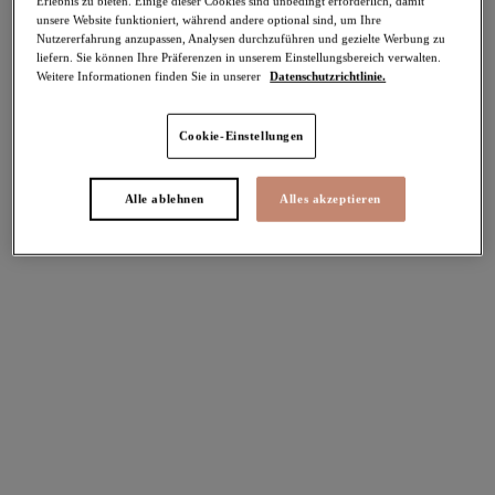
Erlebnis zu bieten. Einige dieser Cookies sind unbedingt erforderlich, damit
unsere Website funktioniert, während andere optional sind, um Ihre
Nutzererfahrung anzupassen, Analysen durchzuführen und gezielte Werbung zu
Teilen
liefern. Sie können Ihre Präferenzen in unserem Einstellungsbereich verwalten.
Weitere Informationen finden Sie in unserer
Datenschutzrichtlinie.
Cookie-Einstellungen
Select Sizing
intern. größen
Alle ablehnen
Alles akzeptieren
EU
UK
Größe auswählen
Körbchengröße auswählen
Lagerbestand
Bitte Größe auswählen
IN DEN WARENKORB